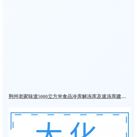
荆州老家味道5000立方米食品冷库解冻库及速冻库建造一体化案例