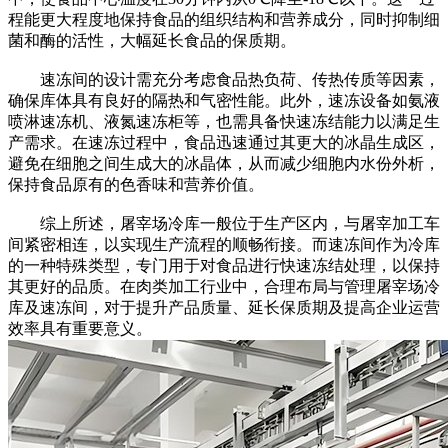
程能更大程度地保持食品的组织结构和营养成分，同时抑制细
菌和酶的活性，大幅延长食品的保质期。
速冻间的设计需充分考虑食品热负荷、传热传质等因素，
确保库体具有良好的隔热和气密性能。此外，速冻设备如氨液
喷淋速冻机、液氮速冻柜等，也需具备快速冻结能力以满足生
产需求。在速冻过程中，食品迅速通过其更大的冰晶生成区，
避免在细胞之间生成大的冰晶体，从而减少细胞内水份外析，
保持食品原有的色香味和营养价值。
综上所述，屠宰场冷库一般位于生产区内，与屠宰加工车
间紧密相连，以实现生产流程的顺畅衔接。而速冻间作为冷库
的一种特殊类型，专门用于对食品进行快速冻结处理，以保持
其更好的品质。在肉类加工行业中，合理布局与管理屠宰场冷
库及速冻间，对于提升产品质量、延长保质期及提高企业运营
效率具有重要意义。