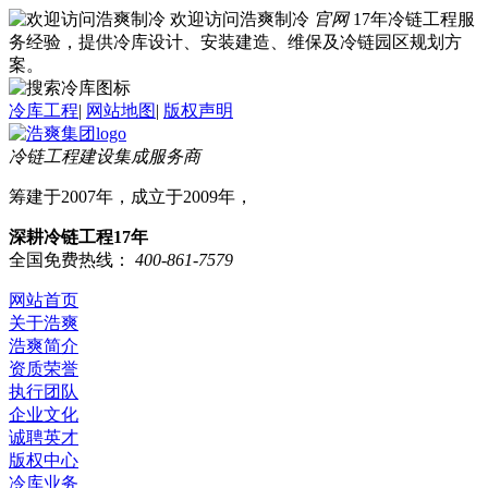
欢迎访问浩爽制冷
官网
17年冷链工程服
务经验，提供冷库设计、安装建造、维保及冷链园区规划方
案。
冷库工程
|
网站地图
|
版权声明
冷链工程建设集成服务商
筹建于2007年，成立于2009年，
深耕冷链工程17年
全国免费热线：
400-861-7579
网站首页
关于浩爽
浩爽简介
资质荣誉
执行团队
企业文化
诚聘英才
版权中心
冷库业务