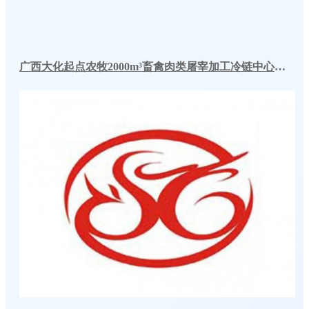
广西大化起点农牧2000m³畜禽肉类屠宰加工冷链中心建造冷库工程案例