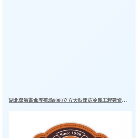
湖北双港畜禽养殖场9000立方大型速冻冷库工程建造方案