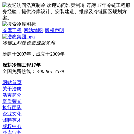
欢迎访问浩爽制冷
官网
17年冷链工程服
务经验，提供冷库设计、安装建造、维保及冷链园区规划方
案。
冷库工程
|
网站地图
|
版权声明
冷链工程建设集成服务商
筹建于2007年，成立于2009年，
深耕冷链工程17年
全国免费热线：
400-861-7579
网站首页
关于浩爽
浩爽简介
资质荣誉
执行团队
企业文化
诚聘英才
版权中心
冷库业务