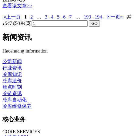
查看该文章>>
«上一页
1
2
…
3
4
5
6
7
…
193
194
下一页»
共
1547条/194页
新闻资讯
Haoshuang information
公司新闻
行业资讯
冷库知识
冷库造价
焦点时刻
冷链资讯
冷库自动化
冷库维修保养
核心业务
CORE SERVICES