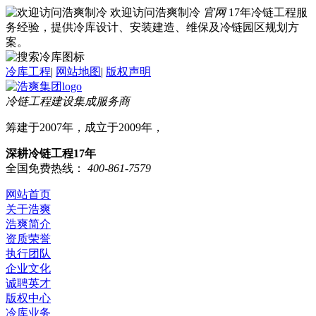
欢迎访问浩爽制冷
官网
17年冷链工程服
务经验，提供冷库设计、安装建造、维保及冷链园区规划方
案。
冷库工程
|
网站地图
|
版权声明
冷链工程建设集成服务商
筹建于2007年，成立于2009年，
深耕冷链工程17年
全国免费热线：
400-861-7579
网站首页
关于浩爽
浩爽简介
资质荣誉
执行团队
企业文化
诚聘英才
版权中心
冷库业务