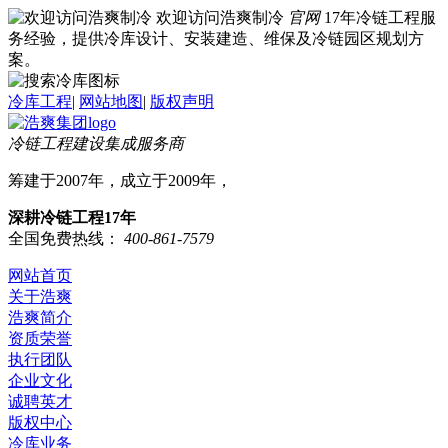
欢迎访问浩爽制冷
官网
17年冷链工程服
务经验，提供冷库设计、安装建造、维保及冷链园区规划方
案。
冷库工程
|
网站地图
|
版权声明
冷链工程建设集成服务商
筹建于2007年，成立于2009年，
深耕冷链工程17年
全国免费热线：
400-861-7579
网站首页
关于浩爽
浩爽简介
资质荣誉
执行团队
企业文化
诚聘英才
版权中心
冷库业务