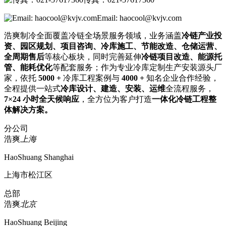
Email: haocool@kvjv.com
浩爽制冷全面覆盖冷链全场景服务领域，业务涵盖
冷链产业投
资、园区规划、项目咨询、冷库施工、节能改造、仓储运营、
全周期售后
等核心板块，同时完善延伸
冷链项目改造、能源托
管、能耗优化
等配套服务；作为专业冷库定制生产安装源头厂
家，依托
5000 +
冷库工程案例与
4000 +
知名企业合作经验，
全程提供一站式
冷库设计、建造、安装、运维
全流程服务，
7×24 小时全天候响应
，全方位为客户打造
一体化冷链工程整
体解决方案。
分公司
浩爽
上海
HaoShuang Shanghai
上海市松江区
总部
浩爽
北京
HaoShuang Beijing