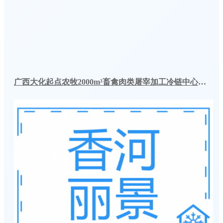
广西大化起点农牧2000m³畜禽肉类屠宰加工冷链中心建造冷库工程案例