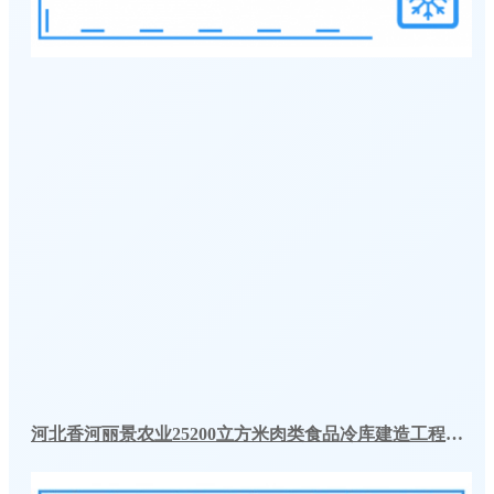
河北香河丽景农业25200立方米肉类食品冷库建造工程案例