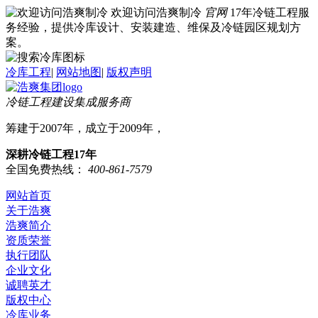
欢迎访问浩爽制冷
官网
17年冷链工程服
务经验，提供冷库设计、安装建造、维保及冷链园区规划方
案。
冷库工程
|
网站地图
|
版权声明
冷链工程建设集成服务商
筹建于2007年，成立于2009年，
深耕冷链工程17年
全国免费热线：
400-861-7579
网站首页
关于浩爽
浩爽简介
资质荣誉
执行团队
企业文化
诚聘英才
版权中心
冷库业务