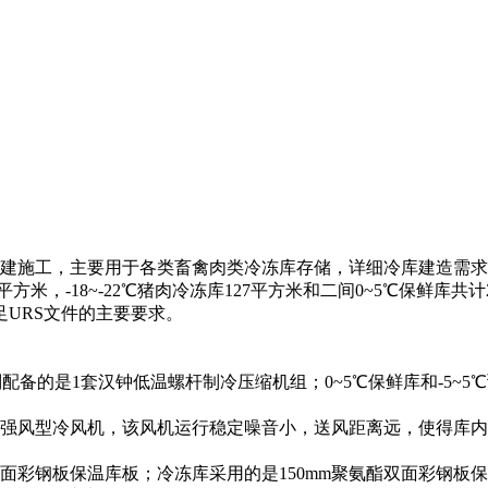
施工，主要用于各类畜禽肉类冷冻库存储，详细冷库建造需求如下：
库132平方米，-18~-22℃猪肉冷冻库127平方米和二间0~5℃保鲜
URS文件的主要要求。
分别配备的是1套汉钟低温螺杆制冷压缩机组；0~5℃保鲜库和-5
效强风型冷风机，该风机运行稳定噪音小，送风距离远，使得库
双面彩钢板保温库板；冷冻库采用的是150mm聚氨酯双面彩钢