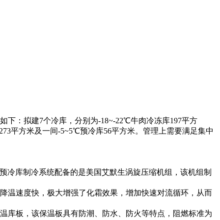
拟建7个冷库，分别为-18~-22℃牛肉冷冻库197平方
库共计273平方米及一间-5~5℃预冷库56平方米。管理上需要满足集中
~5℃预冷库制冷系统配备的是美国艾默生涡旋压缩机组，该机组制
内降温速度快，极大增强了化霜效果，增加快速对流循环，从而
板保温库板，该保温板具有防潮、防水、防火等特点，阻燃标准为