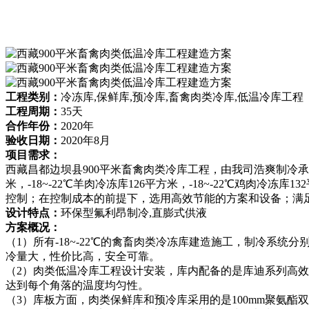
工程类别：
冷冻库,保鲜库,预冷库,畜禽肉类冷库,低温冷库工程
工程周期：
35天
合作年份：
2020年
验收日期：
2020年8月
项目需求：
西藏昌都边坝县900平米畜禽肉类冷库工程，由我司浩爽制冷承建
米，-18~-22℃羊肉冷冻库126平方米，-18~-22℃鸡肉冷冻
控制；在控制成本的前提下，选用高效节能的方案和设备；满足
设计特点：
环保型氟利昂制冷,直膨式供液
方案概况：
（1）所有-18~-22℃的禽畜肉类冷冻库建造施工，制冷系统
冷量大，性价比高，安全可靠。
（2）肉类低温冷库工程设计安装，库内配备的是库迪系列高
达到每个角落的温度均匀性。
（3）库板方面，肉类保鲜库和预冷库采用的是100mm聚氨酯