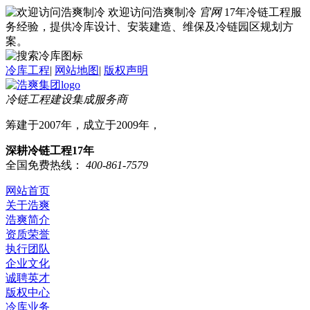
欢迎访问浩爽制冷
官网
17年冷链工程服
务经验，提供冷库设计、安装建造、维保及冷链园区规划方
案。
冷库工程
|
网站地图
|
版权声明
冷链工程建设集成服务商
筹建于2007年，成立于2009年，
深耕冷链工程17年
全国免费热线：
400-861-7579
网站首页
关于浩爽
浩爽简介
资质荣誉
执行团队
企业文化
诚聘英才
版权中心
冷库业务