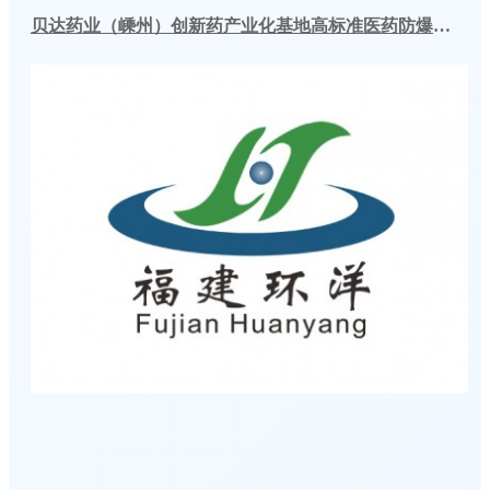
贝达药业（嵊州）创新药产业化基地高标准医药防爆冷库建造工程案例