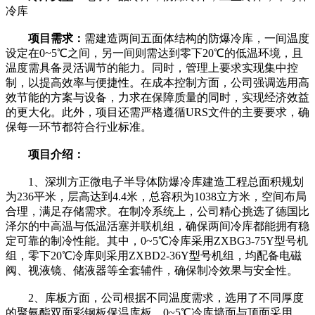
冷库
项目需求：
需建造两间五面体结构的防爆冷库，一间温度
设定在0~5℃之间，另一间则需达到零下20℃的低温环境，且
温度需具备灵活调节的能力。同时，管理上要求实现集中控
制，以提高效率与便捷性。在成本控制方面，公司强调选用高
效节能的方案与设备，力求在保障质量的同时，实现经济效益
的更大化。此外，项目还需严格遵循URS文件的主要要求，确
保每一环节都符合行业标准。
项目介绍：
1、深圳方正微电子半导体防爆冷库建造工程总面积规划
为236平米，层高达到4.4米，总容积为1038立方米，空间布局
合理，满足存储需求。在制冷系统上，公司精心挑选了德国比
泽尔的中高温与低温活塞并联机组，确保两间冷库都能拥有稳
定可靠的制冷性能。其中，0~5℃冷库采用ZXBG3-75Y型号机
组，零下20℃冷库则采用ZXBD2-36Y型号机组，均配备电磁
阀、视液镜、储液器等全套辅件，确保制冷效果与安全性。
2、库板方面，公司根据不同温度需求，选用了不同厚度
的聚氨酯双面彩钢板保温库板。0~5℃冷库墙面与顶面采用