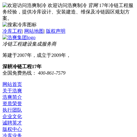
欢迎访问浩爽制冷
官网
17年冷链工程服
务经验，提供冷库设计、安装建造、维保及冷链园区规划方
案。
冷库工程
|
网站地图
|
版权声明
冷链工程建设集成服务商
筹建于2007年，成立于2009年，
深耕冷链工程17年
全国免费热线：
400-861-7579
网站首页
关于浩爽
浩爽简介
资质荣誉
执行团队
企业文化
诚聘英才
版权中心
冷库业务