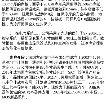
100mm厚的库板，而零下20℃冷库则采用更厚的150mm库板，
以提供更好的保温效果。钢板厚度达到0.5mm，芯材密度不低
于40kg/m³，阻燃标准达到B1级，确保冷库的安全与耐用。地
面保温则选用200mm厚的XPS挤塑板，同样具备B1级阻燃特
性，为冷库提供全方位的保护。
3、在电气系统上，公司采用了先进的西门子S7-200PLC
控制系统，搭配昆仑通态10寸触摸屏，实现三级权限管理、故
障报警、备用集成显示器以及APP查询等功能，让冷库管理更
加智能化与便捷化。
客户介绍：
深圳方正微电子有限公司成立于2003年12月，
是深圳市计算机、通信和其他电子设备制造领域的国家高新技
术企业。该公司拥有两条6英寸晶圆生产线，年产能60万片，
2018年成为国内首家实现6英寸碳化硅（SiC）器件量产的企
业，产品性能达国际水平。2021年8月股权重组后，聚焦第三
代半导体战略布局，计划建设智能化FAB标杆工厂，2026年实
现三代半导体年产能50万片。现致力于新能源汽车、AI服务
器等领域的SiC功率器件应用，2025年推出750V/650V中压SiC
MOS新品系列。