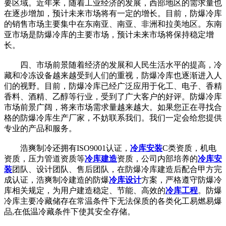
要区域。近年来，随着工业经济的发展，西部地区的需求量也
在逐步增加，预计未来市场将有一定的增长。目前，防爆冷库
的销售市场主要集中在东南亚、南亚、非洲和拉美地区。东南
亚市场是防爆冷库的主要市场，预计未来市场将保持稳定增
长。
四、市场前景随着经济的发展和人民生活水平的提高，冷
藏和冷冻设备越来越受到人们的重视，防爆冷库也逐渐进入人
们的视野。目前，防爆冷库已经广泛应用于化工、电子、香精
香料、酒精、乙醇等行业，受到了广大客户的好评。防爆冷库
市场前景广阔，将来市场需求量越来越大。如果您正在寻找合
格的防爆冷库生产厂家，不妨联系我们。我们一定会给您提供
专业的产品和服务。
浩爽制冷还拥有ISO9001认证，
冷库安装
C类资质，机电
资质，压力管道资质等
冷库建造
资质，公司内部培养的
冷库安
装
团队、设计团队、售后团队，在防爆冷库建造后配合甲方完
成认证，浩爽制冷建造的防爆
冷库设计
方案，严格遵守防爆冷
库相关规定，为用户建造稳定、节能、高效的
冷库工程
。防爆
冷库主要冷藏储存在常温条件下无法保质的各类化工易燃易爆
品,在低温冷藏条件下使其安全存储。