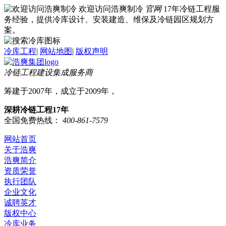
欢迎访问浩爽制冷
官网
17年冷链工程服
务经验，提供冷库设计、安装建造、维保及冷链园区规划方
案。
冷库工程
|
网站地图
|
版权声明
冷链工程建设集成服务商
筹建于2007年，成立于2009年，
深耕冷链工程17年
全国免费热线：
400-861-7579
网站首页
关于浩爽
浩爽简介
资质荣誉
执行团队
企业文化
诚聘英才
版权中心
冷库业务