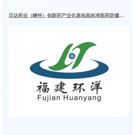
贝达药业（嵊州）创新药产业化基地高标准医药防爆冷库建造工程案例