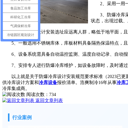
2、采用一用一
食品加工冷库
3、防爆冷库采
科研化工冷库
状态，出现过载、
气调保鲜冷库
4、防爆冷库设计安装选址应远离人群，略低于地平面，且
冷链园区规划设计
5、一般选用不锈钢库体，库板材料具备隔热保温特点，且
6、设备系统需具备自动温控监测、温度自动记录、自动报警
7、安排专人进行防爆冷库维护，如设备故障时，及时通过
以上就是关于防爆冷库设计安装规范要求标准（2023已更新）
供冷库设计方案和
冷库设备
报价清单。浩爽制冷16年从事
冷库
冷库集成商。
阅读次数：
734
返回文章列表
行业案例