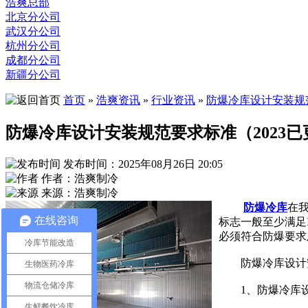
浩爽总部
北京分公司
武汉分公司
杭州分公司
成都分公司
新疆分公司
首页
»
浩爽资讯
»
行业资讯
»
防爆冷库设计安装规范
防爆冷库设计安装规范要求标准（2023已
发布时间：2025年08月26日 20:05
作者：浩爽制冷
来源：浩爽制冷
防爆冷库
在
在线咨询
标志一般至少满足II
必须符合防爆要求
冷库节能改造
防爆冷库设计安
生物医药冷库
物流仓储冷库
1、防爆冷库设计安
生鲜餐饮冷库