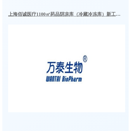
上海佰诚医疗1100㎡药品阴凉库（冷藏冷冻库）新工程案例