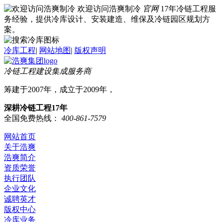
欢迎访问浩爽制冷
官网
17年冷链工程服
务经验，提供冷库设计、安装建造、维保及冷链园区规划方
案。
冷库工程
|
网站地图
|
版权声明
冷链工程建设集成服务商
筹建于2007年，成立于2009年，
深耕冷链工程17年
全国免费热线：
400-861-7579
网站首页
关于浩爽
浩爽简介
资质荣誉
执行团队
企业文化
诚聘英才
版权中心
冷库业务