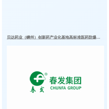
贝达药业（嵊州）创新药产业化基地高标准医药防爆冷库建造工程案例