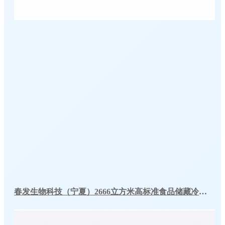
春发生物科技（宁夏）2666立方米高标准食品储藏冷库工程案例