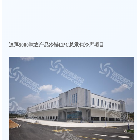
迪拜5000吨农产品冷链EPC总承包冷库项目