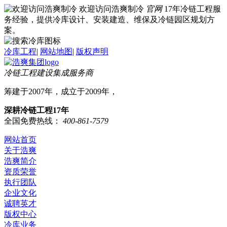
欢迎访问浩爽制冷
官网
17年冷链工程服
务经验，提供冷库设计、安装建造、维保及冷链园区规划方
案。
冷库工程
|
网站地图
|
版权声明
冷链工程建设集成服务商
筹建于2007年，成立于2009年，
深耕冷链工程17年
全国免费热线：
400-861-7579
网站首页
关于浩爽
浩爽简介
资质荣誉
执行团队
企业文化
诚聘英才
版权中心
冷库业务