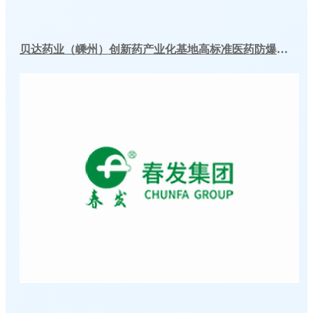
贝达药业（嵊州）创新药产业化基地高标准医药防爆冷库建造工程案例