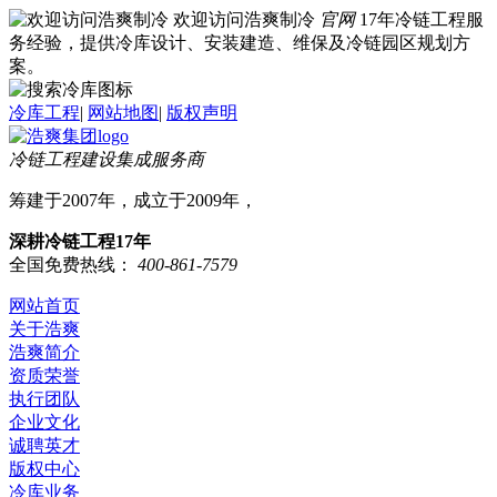
欢迎访问浩爽制冷
官网
17年冷链工程服
务经验，提供冷库设计、安装建造、维保及冷链园区规划方
案。
冷库工程
|
网站地图
|
版权声明
冷链工程建设集成服务商
筹建于2007年，成立于2009年，
深耕冷链工程17年
全国免费热线：
400-861-7579
网站首页
关于浩爽
浩爽简介
资质荣誉
执行团队
企业文化
诚聘英才
版权中心
冷库业务