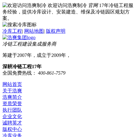
欢迎访问浩爽制冷
官网
17年冷链工程服
务经验，提供冷库设计、安装建造、维保及冷链园区规划方
案。
冷库工程
|
网站地图
|
版权声明
冷链工程建设集成服务商
筹建于2007年，成立于2009年，
深耕冷链工程17年
全国免费热线：
400-861-7579
网站首页
关于浩爽
浩爽简介
资质荣誉
执行团队
企业文化
诚聘英才
版权中心
冷库业务