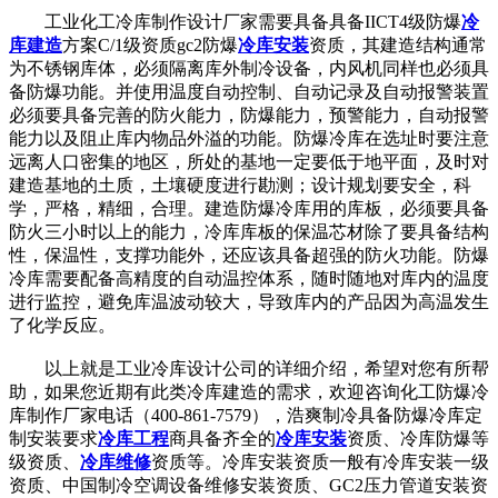
工业化工冷库制作设计厂家需要具备具备IICT4级防爆
冷
库建造
方案C/1级资质gc2防爆
冷库安装
资质，其建造结构通常
为不锈钢库体，必须隔离库外制冷设备，内风机同样也必须具
备防爆功能。并使用温度自动控制、自动记录及自动报警装置
必须要具备完善的防火能力，防爆能力，预警能力，自动报警
能力以及阻止库内物品外溢的功能。防爆冷库在选址时要注意
远离人口密集的地区，所处的基地一定要低于地平面，及时对
建造基地的土质，土壤硬度进行勘测；设计规划要安全，科
学，严格，精细，合理。建造防爆冷库用的库板，必须要具备
防火三小时以上的能力，冷库库板的保温芯材除了要具备结构
性，保温性，支撑功能外，还应该具备超强的防火功能。防爆
冷库需要配备高精度的自动温控体系，随时随地对库内的温度
进行监控，避免库温波动较大，导致库内的产品因为高温发生
了化学反应。
以上就是工业冷库设计公司的详细介绍，希望对您有所帮
助，如果您近期有此类冷库建造的需求，欢迎咨询化工防爆冷
库制作厂家电话（400-861-7579），浩爽制冷具备防爆冷库定
制安装要求
冷库工程
商具备齐全的
冷库安装
资质、冷库防爆等
级资质、
冷库维修
资质等。冷库安装资质一般有冷库安装一级
资质、中国制冷空调设备维修安装资质、GC2压力管道安装资