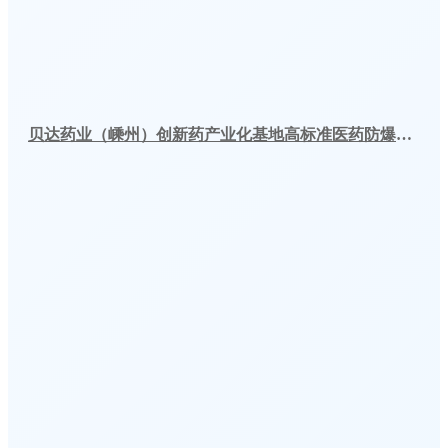
贝达药业（嵊州）创新药产业化基地高标准医药防爆冷库建造工程案例