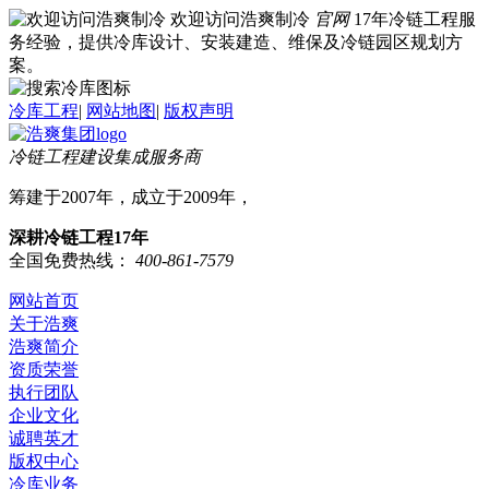
欢迎访问浩爽制冷
官网
17年冷链工程服
务经验，提供冷库设计、安装建造、维保及冷链园区规划方
案。
冷库工程
|
网站地图
|
版权声明
冷链工程建设集成服务商
筹建于2007年，成立于2009年，
深耕冷链工程17年
全国免费热线：
400-861-7579
网站首页
关于浩爽
浩爽简介
资质荣誉
执行团队
企业文化
诚聘英才
版权中心
冷库业务