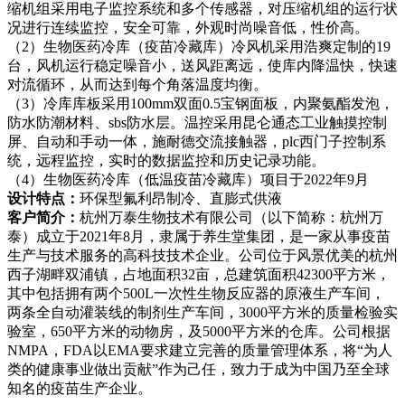
缩机组采用电子监控系统和多个传感器，对压缩机组的运行状
况进行连续监控，安全可靠，外观时尚噪音低，性价高。
（2）生物医药冷库（疫苗冷藏库）冷风机采用浩爽定制的19
台，风机运行稳定噪音小，送风距离远，使库内降温快，快速
对流循环，从而达到每个角落温度均衡。
（3）冷库库板采用100mm双面0.5宝钢面板，内聚氨酯发泡，
防水防潮材料、sbs防水层。温控采用昆仑通态工业触摸控制
屏、自动和手动一体，施耐德交流接触器，plc西门子控制系
统，远程监控，实时的数据监控和历史记录功能。
（4）生物医药冷库（低温疫苗冷藏库）项目于2022年9月
设计特点：
环保型氟利昂制冷、直膨式供液
客户简介：
杭州万泰生物技术有限公司（以下简称：杭州万
泰）成立于2021年8月，隶属于养生堂集团，是一家从事疫苗
生产与技术服务的高科技技术企业。公司位于风景优美的杭州
西子湖畔双浦镇，占地面积32亩，总建筑面积42300平方米，
其中包括拥有两个500L一次性生物反应器的原液生产车间，
两条全自动灌装线的制剂生产车间，3000平方米的质量检验实
验室，650平方米的动物房，及5000平方米的仓库。公司根据
NMPA，FDA以EMA要求建立完善的质量管理体系，将“为人
类的健康事业做出贡献”作为己任，致力于成为中国乃至全球
知名的疫苗生产企业。