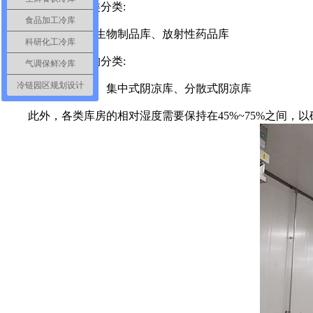
2、按药品种类分类:
食品加工冷库
普通药品库、生物制品库、放射性药品库
科研化工冷库
3、按建筑结构分类:
气调保鲜冷库
冷链园区规划设计
独立式阴凉库、集中式阴凉库、分散式阴凉库
此外，各类库房的相对湿度需要保持在45%~75%之间，以