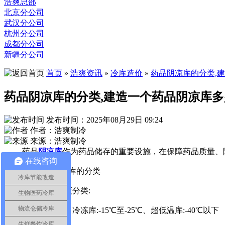
浩爽总部
北京分公司
武汉分公司
杭州分公司
成都分公司
新疆分公司
首页
»
浩爽资讯
»
冷库造价
»
药品阴凉库的分类,
药品阴凉库的分类,建造一个药品阴凉库
发布时间：2025年08月29日 09:24
作者：浩爽制冷
来源：浩爽制冷
药品
阴凉库
作为药品储存的重要设施，在保障药品质量、
在线咨询
一、药品阴凉库的分类
冷库节能改造
1、按使用温度分类:
生物医药冷库
物流仓储冷库
冷藏库:2-8℃、冷冻库:-15℃至-25℃、超低温库:-40℃以下
生鲜餐饮冷库