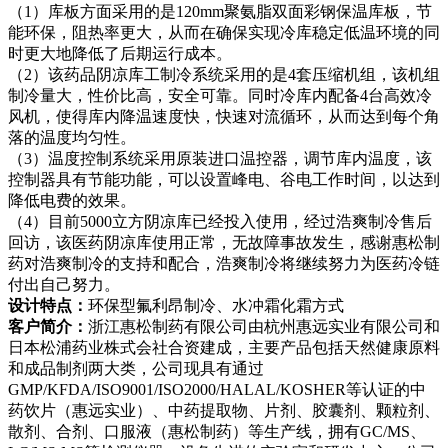
（1）库板方面采用的是120mm聚氨脂双面彩钢保温库板，节
能环保，阻热率更大，从而在确保实现冷库稳定低温环境的同
时更大地降低了后期运行成本。
（2）该药品阴凉库工制冷系统采用的是4套压缩机组，该机组
制冷量大，性价比高，安全可靠。同时冷库内配备4台高效冷
风机，使得库内降温速度快，快速对流循环，从而达到每个角
落的温度均匀性。
（3）温度控制系统采用原装进口温控器，调节库内温度，该
控制器具有节能功能，可以设置峰电、谷电工作时间，以达到
降低电费的效果。
（4）目前5000立方阴凉库已经投入使用，经过浩爽制冷售后
回访，该医药阴凉库使用正常，无故障事故发生，感谢惠松制
药对浩爽制冷的支持和配合，浩爽制冷将继续努力为医药冷链
付出自己努力。
设计特点：
环保型氟利昂制冷、水冲霜化霜方式
客户简介：
浙江惠松制药有限公司由杭州惠远实业有限公司和
日本松浦药业株式会社合资建成，主要产品包括天然健康原料
和成品制剂两大类，公司现具有通过
GMP/KFDA/ISO9001/ISO2000/HALAL/KOSHER等认证的中
药饮片（惠远实业）、中药提取物、片剂、胶囊剂、颗粒剂、
散剂、合剂、口服液（惠松制药）等生产线，拥有GC/MS、