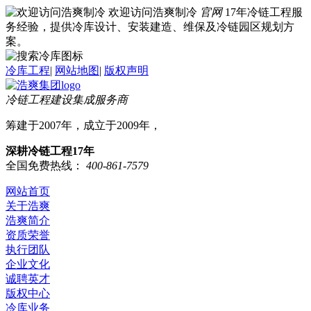
欢迎访问浩爽制冷
官网
17年冷链工程服
务经验，提供冷库设计、安装建造、维保及冷链园区规划方
案。
冷库工程
|
网站地图
|
版权声明
冷链工程建设集成服务商
筹建于2007年，成立于2009年，
深耕冷链工程17年
全国免费热线：
400-861-7579
网站首页
关于浩爽
浩爽简介
资质荣誉
执行团队
企业文化
诚聘英才
版权中心
冷库业务