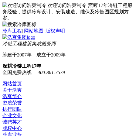
欢迎访问浩爽制冷
官网
17年冷链工程服
务经验，提供冷库设计、安装建造、维保及冷链园区规划方
案。
冷库工程
|
网站地图
|
版权声明
冷链工程建设集成服务商
筹建于2007年，成立于2009年，
深耕冷链工程17年
全国免费热线：
400-861-7579
网站首页
关于浩爽
浩爽简介
资质荣誉
执行团队
企业文化
诚聘英才
版权中心
冷库业务