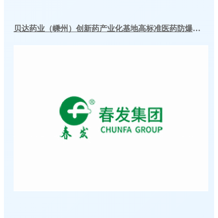
贝达药业（嵊州）创新药产业化基地高标准医药防爆冷库建造工程案例