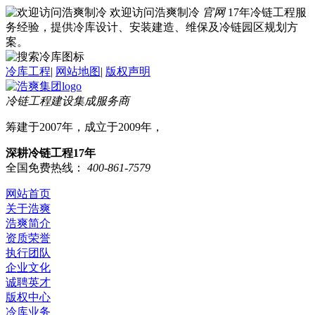
欢迎访问浩爽制冷
官网
17年冷链工程服
务经验，提供冷库设计、安装建造、维保及冷链园区规划方
案。
冷库工程
|
网站地图
|
版权声明
冷链工程建设集成服务商
筹建于2007年，成立于2009年，
深耕冷链工程17年
全国免费热线：
400-861-7579
网站首页
关于浩爽
浩爽简介
资质荣誉
执行团队
企业文化
诚聘英才
版权中心
冷库业务