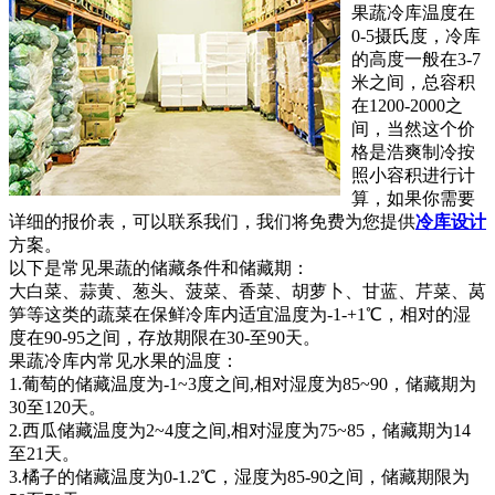
果蔬冷库温度在
0-5摄氏度，冷库
的高度一般在3-7
米之间，总容积
在1200-2000之
间，当然这个价
格是浩爽制冷按
照小容积进行计
算，如果你需要
详细的报价表，可以联系我们，我们将免费为您提供
冷库设计
方案。
以下是常见果蔬的储藏条件和储藏期：
大白菜、蒜黄、葱头、菠菜、香菜、胡萝卜、甘蓝、芹菜、莴
笋等这类的蔬菜在保鲜冷库内适宜温度为-1-+1℃，相对的湿
度在90-95之间，存放期限在30-至90天。
果蔬冷库内常见水果的温度：
1.葡萄的储藏温度为-1~3度之间,相对湿度为85~90，储藏期为
30至120天。
2.西瓜储藏温度为2~4度之间,相对湿度为75~85，储藏期为14
至21天。
3.橘子的储藏温度为0-1.2℃，湿度为85-90之间，储藏期限为