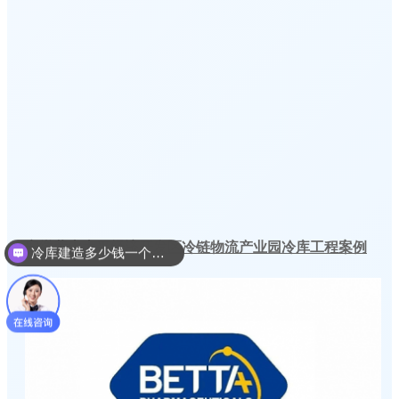
安徽黄山太平经济开发区冷链物流产业园冷库工程案例
冷库建造多少钱一个平方