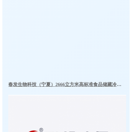
春发生物科技（宁夏）2666立方米高标准食品储藏冷库工程案例