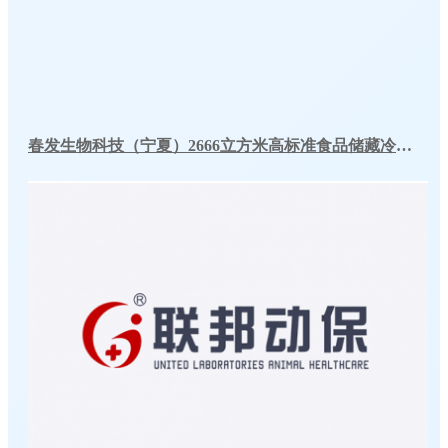
春发生物科技（宁夏）2666立方米高标准食品储藏冷库工程案例