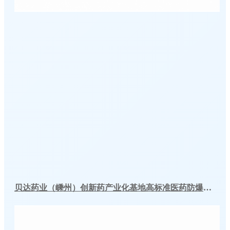
贝达药业（嵊州）创新药产业化基地高标准医药防爆冷库建造工程案例