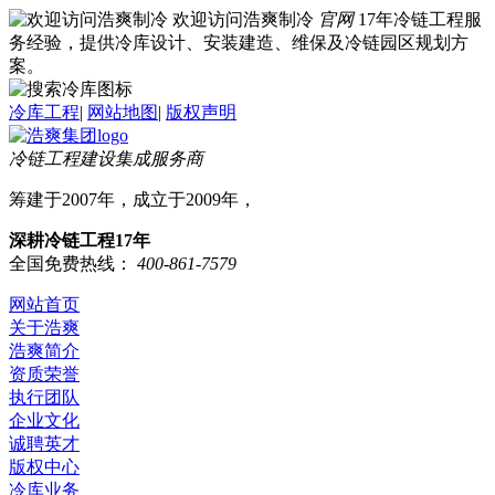
欢迎访问浩爽制冷
官网
17年冷链工程服
务经验，提供冷库设计、安装建造、维保及冷链园区规划方
案。
冷库工程
|
网站地图
|
版权声明
冷链工程建设集成服务商
筹建于2007年，成立于2009年，
深耕冷链工程17年
全国免费热线：
400-861-7579
网站首页
关于浩爽
浩爽简介
资质荣誉
执行团队
企业文化
诚聘英才
版权中心
冷库业务