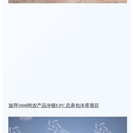
迪拜5000吨农产品冷链EPC总承包冷库项目