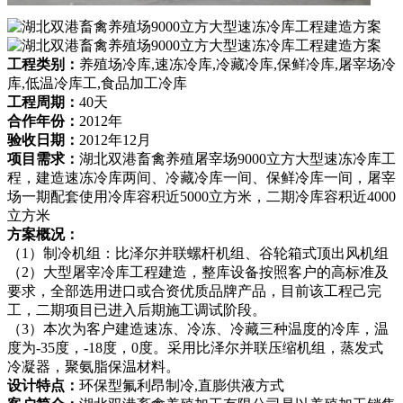
工程类别：
养殖场冷库,速冻冷库,冷藏冷库,保鲜冷库,屠宰场冷
库,低温冷库工,食品加工冷库
工程周期：
40天
合作年份：
2012年
验收日期：
2012年12月
项目需求：
湖北双港畜禽养殖屠宰场9000立方大型速冻冷库工
程，建造速冻冷库两间、冷藏冷库一间、保鲜冷库一间，屠宰
场一期配套使用冷库容积近5000立方米，二期冷库容积近4000
立方米
方案概况：
（1）制冷机组：比泽尔并联螺杆机组、谷轮箱式顶出风机组
（2）大型屠宰冷库工程建造，整库设备按照客户的高标准及
要求，全部选用进口或合资优质品牌产品，目前该工程己完
工，二期项目已进入后期施工调试阶段。
（3）本次为客户建造速冻、冷冻、冷藏三种温度的冷库，温
度为-35度，-18度，0度。采用比泽尔并联压缩机组，蒸发式
冷凝器，聚氨脂保温材料。
设计特点：
环保型氟利昂制冷,直膨供液方式