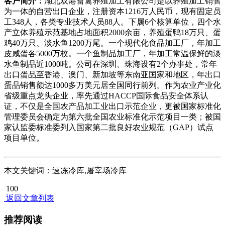
客户简介：
湖北双港畜禽养殖加工有限公司是以养殖加工销售
为一体的自营出口企业，注册资本1216万人民币，现有固定员
工348人，各类专业技术人员88人。下属6个核算单位，四个水
产立体养殖示范基地占地面积2000余亩，养殖蛋鸭18万只、蛋
鸡40万只、淡水鱼1200万尾。一个现代化食品加工厂，年加工
皮咸蛋各5000万枚。一个鱼制品加工厂，年加工常温保鲜的淡
水鱼制品近1000吨。公司在深圳、珠海设有2个办事处，常年
出口蛋品至香港、澳门、新加坡等东南亚国家和地区，年出口
蛋品销售额达1000多万美元居全国同行前列。作为农业产业化
省级重点龙头企业，率先通过HACCP国际食品安全体系认
证，不仅是全国农产品加工业出口示范企业，更被国家标准化
管理委员会确定为第六批全国农业标准化示范项目一类；被国
家认监委标准委列入国家第二批良好农业规范（GAP）试点
项目单位。
本文关键词：速冻冷库,屠宰场冷库
100
返回文章列表
推荐阅读