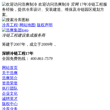
欢迎访问浩爽制冷
官网
17年冷链工程服
务经验，提供冷库设计、安装建造、维保及冷链园区规划方
案。
冷库工程
|
网站地图
|
版权声明
冷链工程建设集成服务商
筹建于2007年，成立于2009年，
深耕冷链工程17年
全国免费热线：
400-861-7579
网站首页
关于浩爽
浩爽简介
资质荣誉
执行团队
企业文化
诚聘英才
版权中心
冷库业务