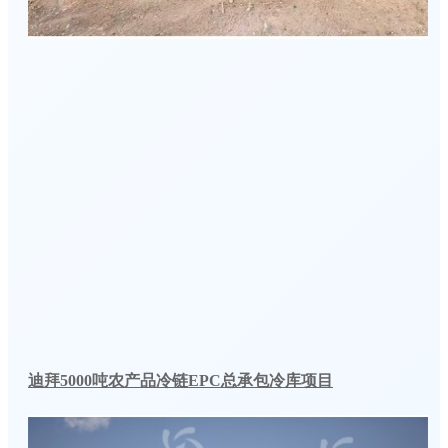
迪拜5000吨农产品冷链EPC总承包冷库项目