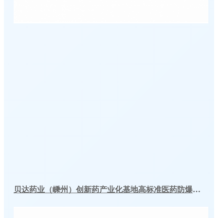
贝达药业（嵊州）创新药产业化基地高标准医药防爆冷库建造工程案例