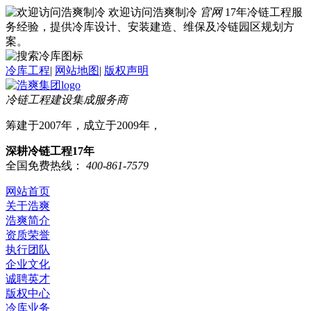
欢迎访问浩爽制冷
官网
17年冷链工程服
务经验，提供冷库设计、安装建造、维保及冷链园区规划方
案。
冷库工程
|
网站地图
|
版权声明
冷链工程建设集成服务商
筹建于2007年，成立于2009年，
深耕冷链工程17年
全国免费热线：
400-861-7579
网站首页
关于浩爽
浩爽简介
资质荣誉
执行团队
企业文化
诚聘英才
版权中心
冷库业务