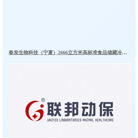
春发生物科技（宁夏）2666立方米高标准食品储藏冷库工程案例