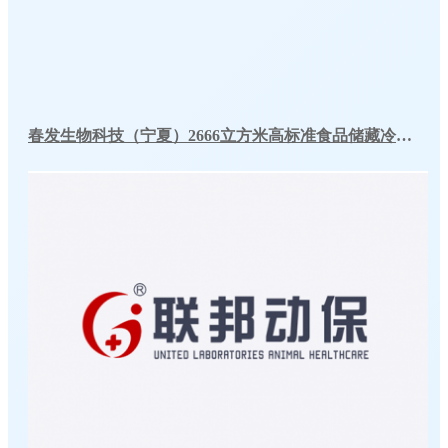
春发生物科技（宁夏）2666立方米高标准食品储藏冷库工程案例