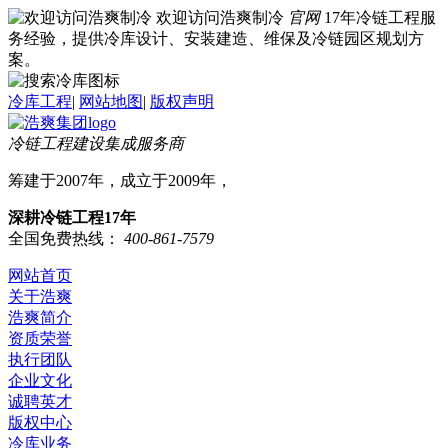
欢迎访问浩爽制冷
官网
17年冷链工程服
务经验，提供冷库设计、安装建造、维保及冷链园区规划方
案。
冷库工程
|
网站地图
|
版权声明
冷链工程建设集成服务商
筹建于2007年，成立于2009年，
深耕冷链工程17年
全国免费热线：
400-861-7579
网站首页
关于浩爽
浩爽简介
资质荣誉
执行团队
企业文化
诚聘英才
版权中心
冷库业务