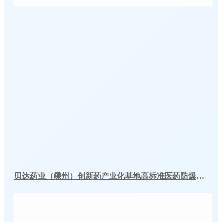
贝达药业（嵊州）创新药产业化基地高标准医药防爆冷库建造工程案例