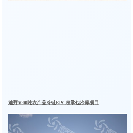
迪拜5000吨农产品冷链EPC总承包冷库项目