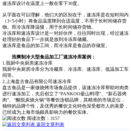
速冻库设计在温度上一般在零下30度。
从字面在可以理解，他们大的区别在于，速冻库是在短时间内
（3~5小时）将食品温度降到合适温度，不用于长时间储存货
物。而冷冻库降温慢，用于长时间储存货物。
冷冻库和速冻库设计是一对好伙伴，往往同时出现，经过速冻
处理好的食品下一步就是放到冷冻库储藏。
速冻库是食品的加工间，而冷冻库是食品的存储室。
浩爽制冷大型食品加工厂速冻冷库案例：
1.我厨中央厨房速冻冷库
我厨中央厨房冷库分为冷藏库、冷冻库、速冻库、低温加工车
间等。
2.上海盘古食品有限公司速冻冷库
盘古食品是一家做烧烤市场食品提供，该速冻冷库帮助对肉类
进行速冻加工，先后创立了“PANKOO釜山料理”、“新石器烤
肉”、“酩悦炭烧火锅”等餐饮连锁品牌，其精准的市场定位，
独特的品牌个性，及优秀的餐饮文化特色深受都市人的喜爱，
已经成为上海市场颇具影响力的餐饮实体。
阅读次数：
3157
返回文章列表