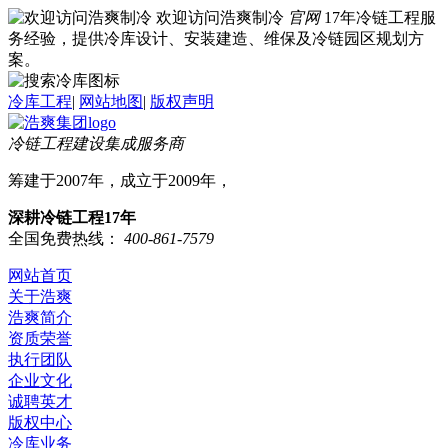
欢迎访问浩爽制冷
官网
17年冷链工程服
务经验，提供冷库设计、安装建造、维保及冷链园区规划方
案。
冷库工程
|
网站地图
|
版权声明
冷链工程建设集成服务商
筹建于2007年，成立于2009年，
深耕冷链工程17年
全国免费热线：
400-861-7579
网站首页
关于浩爽
浩爽简介
资质荣誉
执行团队
企业文化
诚聘英才
版权中心
冷库业务