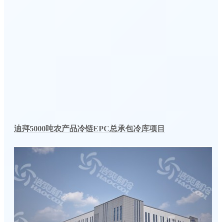
迪拜5000吨农产品冷链EPC总承包冷库项目