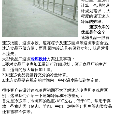
每日生产量进行
计算，合理的设
计规划需求 ，大
程度的保证速冻
冷库的效率。
速冻冷库的
优点是什么？
速冻食品一般有
速冻汤圆、速冻水饺、速冻粽子及速冻面点等速冻米面食品。
速冻食品不仅方便，而且 因为冷冻具有保鲜功能，味道营养
不流失。
大型食品厂速冻
冷库设计
方案注意事项：
1.要对食品厂冷库加工量进行详细规划，保证食品厂的生产
量，适当的放大每日加工量。
2.对速冻食品要进行充分的冷量计算。
3.速冻食品要在规定的时间内，中心温度降低到恒定值。
很多客户在设计速冻冷库初期不太了解速冻冷库和冷冻库区
别，这里我们介绍一下速冻冷库和冷冻差别：
首先是冷冻库，冷冻库的温度-18℃左右，低于0℃。常用于存
放一些禽肉类（猪肉、羊肉、牛肉、鸡鸭等）和鱼等肉类食品
还有雪糕冷饮等。