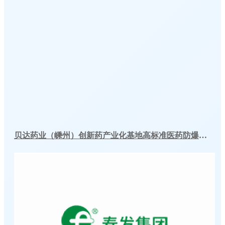
贝达药业（嵊州）创新药产业化基地高标准医药防爆冷库建造工程案例