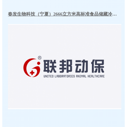
春发生物科技（宁夏）2666立方米高标准食品储藏冷库工程案例