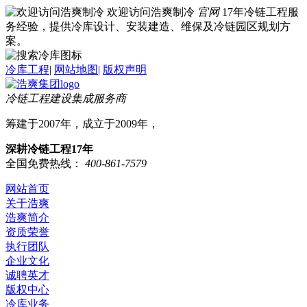
欢迎访问浩爽制冷
官网
17年冷链工程服
务经验，提供冷库设计、安装建造、维保及冷链园区规划方
案。
冷库工程
|
网站地图
|
版权声明
冷链工程建设集成服务商
筹建于2007年，成立于2009年，
深耕冷链工程17年
全国免费热线：
400-861-7579
网站首页
关于浩爽
浩爽简介
资质荣誉
执行团队
企业文化
诚聘英才
版权中心
冷库业务