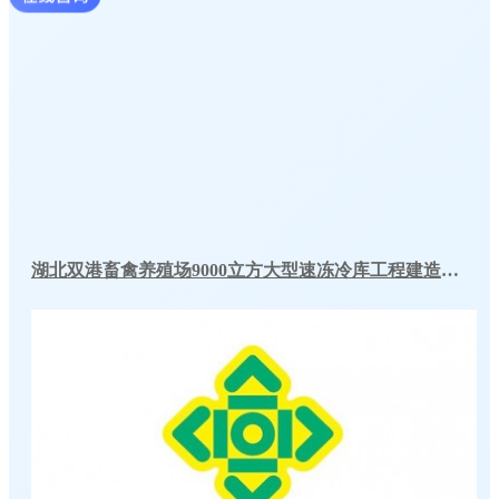
湖北双港畜禽养殖场9000立方大型速冻冷库工程建造方案