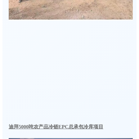
迪拜5000吨农产品冷链EPC总承包冷库项目