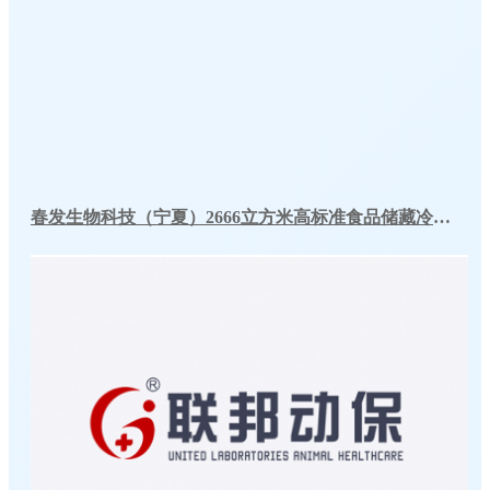
春发生物科技（宁夏）2666立方米高标准食品储藏冷库工程案例