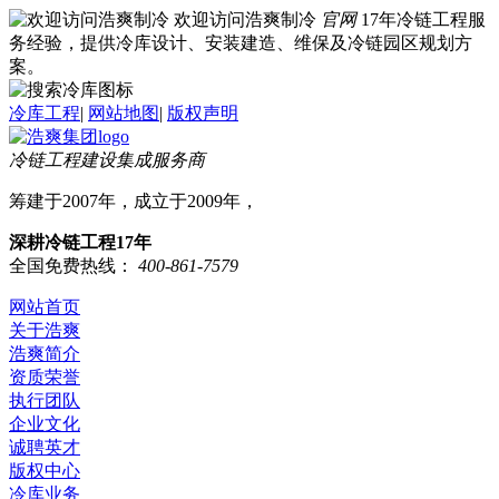
欢迎访问浩爽制冷
官网
17年冷链工程服
务经验，提供冷库设计、安装建造、维保及冷链园区规划方
案。
冷库工程
|
网站地图
|
版权声明
冷链工程建设集成服务商
筹建于2007年，成立于2009年，
深耕冷链工程17年
全国免费热线：
400-861-7579
网站首页
关于浩爽
浩爽简介
资质荣誉
执行团队
企业文化
诚聘英才
版权中心
冷库业务