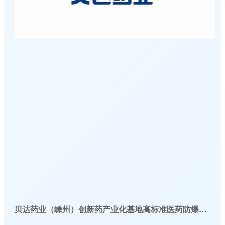
贝达药业（嵊州）创新药产业化基地高标准医药防爆冷库建造工程案例