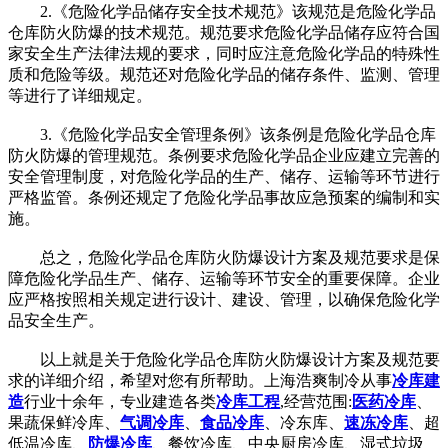
2.《危险化学品储存安全技术规范》该规范是危险化学品
仓库防火防爆的技术规范。规范要求危险化学品储存应符合国
家安全生产法律法规的要求，同时应注意危险化学品的特殊性
质和危险等级。规范还对危险化学品的储存条件、监测、管理
等进行了详细规定。
3.《危险化学品安全管理条例》该条例是危险化学品仓库
防火防爆的管理规范。条例要求危险化学品企业应建立完善的
安全管理制度，对危险化学品的生产、储存、运输等环节进行
严格监管。条例还规定了危险化学品事故应急预案的编制和实
施。
总之，危险化学品仓库防火防爆设计方案及规范要求是保
障危险化学品生产、储存、运输等环节安全的重要保障。企业
应严格按照相关规定进行设计、建设、管理，以确保危险化学
品安全生产。
以上就是关于危险化学品仓库防火防爆设计方案及规范要
求的详细介绍，希望对您有所帮助。上海浩爽制冷从事
冷库建
造
行业十余年，专业建造各类
冷库工程
,经营范围:
医药冷库
、
果蔬保鲜冷库、
气调冷库
、
食品冷库
、冷东库、
速冻冷库
、超
低温冷库、
防爆冷库
、餐饮冷库、中央厨房冷库、湿式垃圾