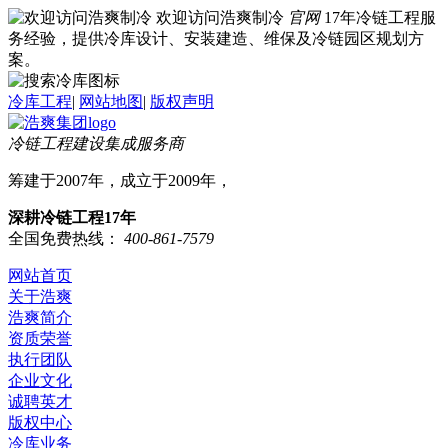
欢迎访问浩爽制冷
官网
17年冷链工程服
务经验，提供冷库设计、安装建造、维保及冷链园区规划方
案。
冷库工程
|
网站地图
|
版权声明
冷链工程建设集成服务商
筹建于2007年，成立于2009年，
深耕冷链工程17年
全国免费热线：
400-861-7579
网站首页
关于浩爽
浩爽简介
资质荣誉
执行团队
企业文化
诚聘英才
版权中心
冷库业务