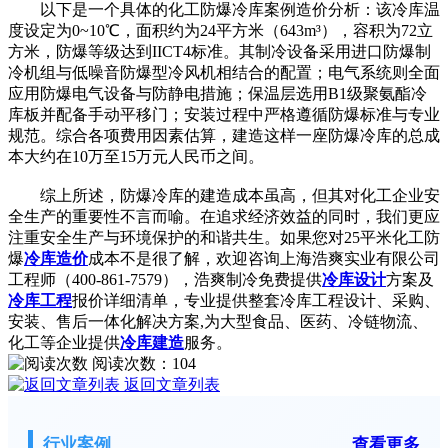
以下是一个具体的化工防爆冷库案例造价分析：该冷库温
度设定为0~10℃，面积约为24平方米（643m³），容积为72立
方米，防爆等级达到IICT4标准。其制冷设备采用进口防爆制
冷机组与低噪音防爆型冷风机相结合的配置；电气系统则全面
应用防爆电气设备与防静电措施；保温层选用B1级聚氨酯冷
库板并配备手动平移门；安装过程中严格遵循防爆标准与专业
规范。综合各项费用因素估算，建造这样一座防爆冷库的总成
本大约在10万至15万元人民币之间。
综上所述，防爆冷库的建造成本虽高，但其对化工企业安
全生产的重要性不言而喻。在追求经济效益的同时，我们更应
注重安全生产与环境保护的和谐共生。如果您对25平米化工防
爆
冷库造价
成本不是很了解，欢迎咨询上海浩爽实业有限公司
工程师（400-861-7579），浩爽制冷免费提供
冷库设计
方案及
冷库工程
报价详细清单，专业提供整套冷库工程设计、采购、
安装、售后一体化解决方案,为大型食品、医药、冷链物流、
化工等企业提供
冷库建造
服务。
阅读次数：
104
返回文章列表
行业案例
查看更多