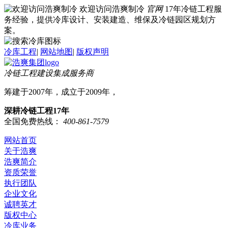
欢迎访问浩爽制冷
官网
17年冷链工程服
务经验，提供冷库设计、安装建造、维保及冷链园区规划方
案。
冷库工程
|
网站地图
|
版权声明
冷链工程建设集成服务商
筹建于2007年，成立于2009年，
深耕冷链工程17年
全国免费热线：
400-861-7579
网站首页
关于浩爽
浩爽简介
资质荣誉
执行团队
企业文化
诚聘英才
版权中心
冷库业务