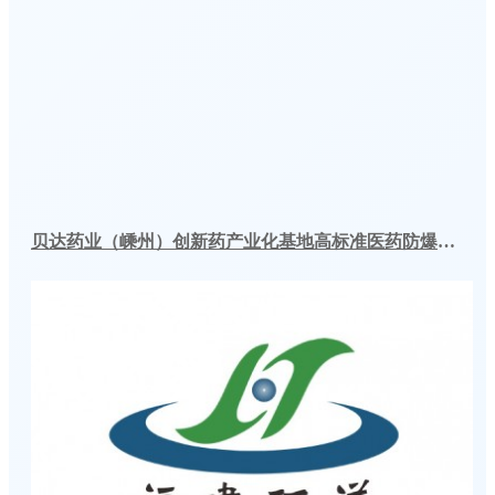
贝达药业（嵊州）创新药产业化基地高标准医药防爆冷库建造工程案例