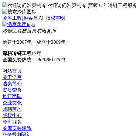
欢迎访问浩爽制冷
官网
17年冷链工程
冷库工程
|
网站地图
|
版权声明
冷链工程建设集成服务商
筹建于2007年，成立于2009年，
深耕冷链工程17年
全国免费热线：
400-861-7579
网站首页
关于浩爽
浩爽简介
资质荣誉
执行团队
企业文化
诚聘英才
版权中心
冷库业务
冷库安装建造
冷链规划设计