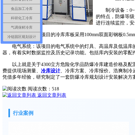
食品加工冷库
制冷设备：0~1
的特点，防爆等级
科研化工冷库
进行连续监控，安
气调保鲜冷库
库房保温：该项目的冷库库板采用100mm双面彩钢板0.5mm
冷链园区规划设计
电气系统：该项目的电气系统中的灯具、高温库及低温库的电
器，有着实时数据监控及历史记录功能。包括库内安装的零配
以上就是关于4300立方危险化学品防爆冷库建造价格及配置清
费提供现场测量、
冷库设计
、冷库方案、冷库报价。浩爽制冷
凭借多年经验，研究制定了一套防爆冷库规划设计安装解决方
阅读次数：
518
返回文章列表
行业案例