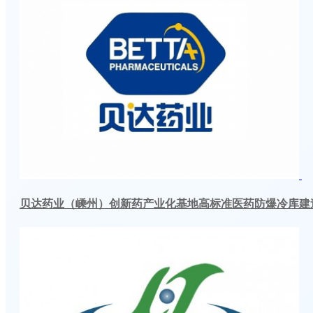
贝达药业（嵊州）创新药产业化基地高标准医药防爆冷库建