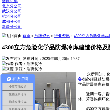
浩爽总部
北京分公司
武汉分公司
杭州分公司
成都分公司
新疆分公司
首页
»
浩爽资讯
»
行业资讯
»
4300立方危险化学
4300立方危险化学品防爆冷库建造价格及
发布时间：2025年08月26日 19:37
作者：浩爽制冷
来源：浩爽制冷
众所周知，
在线咨询
备
都必须经过防爆
学品防爆冷库造价
冷库节能改造
近期一客户咨询化
生物医药冷库
体、芳香族稠环化
物流仓储冷库
4300立方危险
生鲜餐饮冷库