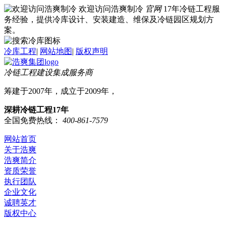
欢迎访问浩爽制冷
官网
17年冷链工程服
务经验，提供冷库设计、安装建造、维保及冷链园区规划方
案。
冷库工程
|
网站地图
|
版权声明
冷链工程建设集成服务商
筹建于2007年，成立于2009年，
深耕冷链工程17年
全国免费热线：
400-861-7579
网站首页
关于浩爽
浩爽简介
资质荣誉
执行团队
企业文化
诚聘英才
版权中心
冷库业务