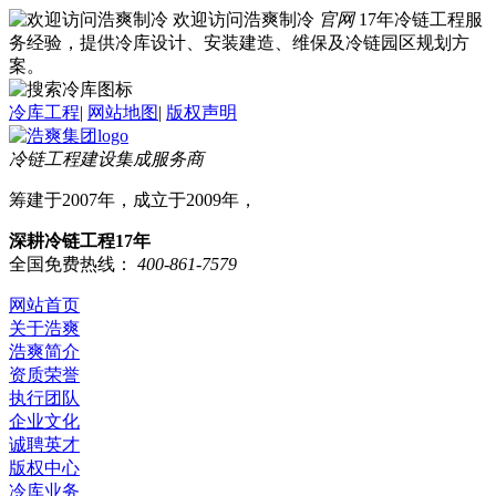
欢迎访问浩爽制冷
官网
17年冷链工程服
务经验，提供冷库设计、安装建造、维保及冷链园区规划方
案。
冷库工程
|
网站地图
|
版权声明
冷链工程建设集成服务商
筹建于2007年，成立于2009年，
深耕冷链工程17年
全国免费热线：
400-861-7579
网站首页
关于浩爽
浩爽简介
资质荣誉
执行团队
企业文化
诚聘英才
版权中心
冷库业务