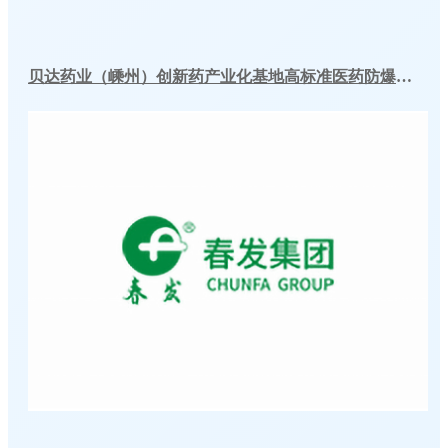
贝达药业（嵊州）创新药产业化基地高标准医药防爆冷库建造工程案例