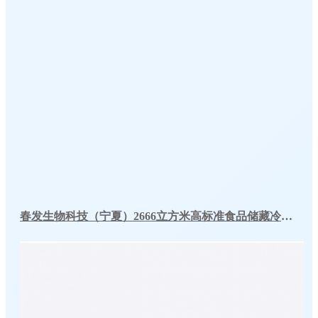
春发生物科技（宁夏）2666立方米高标准食品储藏冷库工程案例