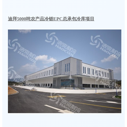
迪拜5000吨农产品冷链EPC总承包冷库项目