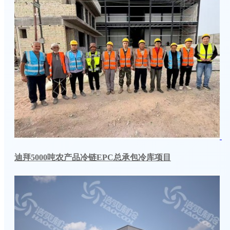
迪拜5000吨农产品冷链EPC总承包冷库项目