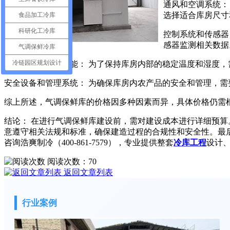
通风和空调系统：
选择适合库房尺寸
食品加工冷库
科研化工冷库
控制系统和传感器
感器监测相关数据
气调保鲜冷库
冷链园区规划设计
保温材料和密封性能： 为了保持库房内部的稳定温度和湿度
安全设备和管理系统： 为确保库房内农产品的安全和管理，
综上所述，气调保鲜库的价格因多种因素而异，具体价格仍需
结论： 在进行气调保鲜库建设前，需对建设成本进行详细预
意遵守相关法规和标准，确保建造过程的合规性和安全性。最
咨询浩爽制冷（400-861-7579），专业提供整套
冷库工程
设计
阅读次数：
70
返回文章列表
行业案例