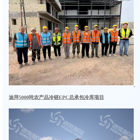
迪拜5000吨农产品冷链EPC总承包冷库项目