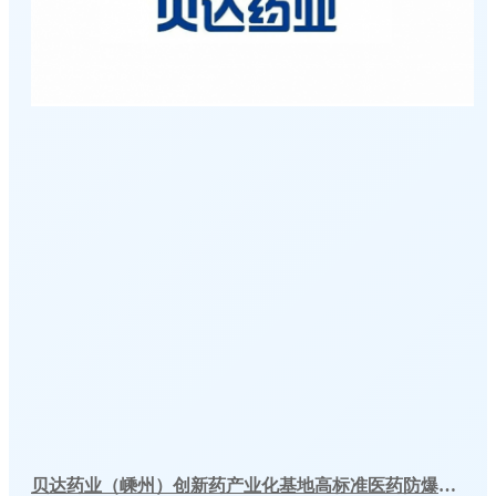
贝达药业（嵊州）创新药产业化基地高标准医药防爆冷库建造工程案例