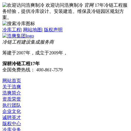
欢迎访问浩爽制冷
官网
17年冷链工程服
务经验，提供冷库设计、安装建造、维保及冷链园区规划方
案。
冷库工程
|
网站地图
|
版权声明
冷链工程建设集成服务商
筹建于2007年，成立于2009年，
深耕冷链工程17年
全国免费热线：
400-861-7579
网站首页
关于浩爽
浩爽简介
资质荣誉
执行团队
企业文化
诚聘英才
版权中心
冷库业务