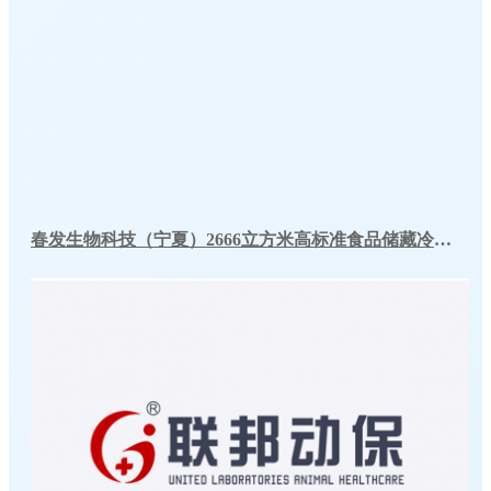
春发生物科技（宁夏）2666立方米高标准食品储藏冷库工程案例