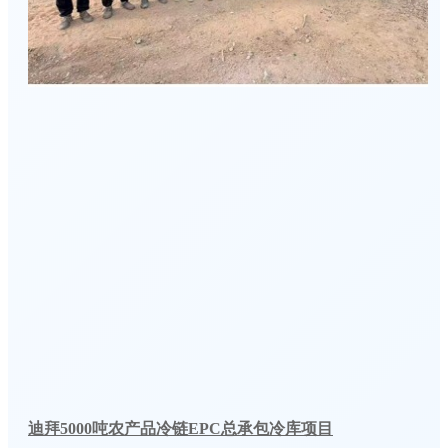
迪拜5000吨农产品冷链EPC总承包冷库项目