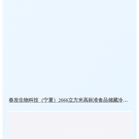
春发生物科技（宁夏）2666立方米高标准食品储藏冷库工程案例