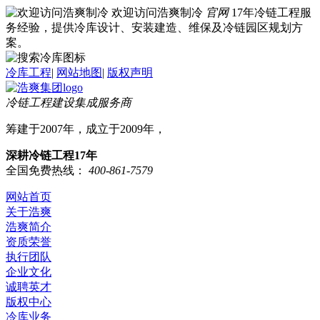
欢迎访问浩爽制冷
官网
17年冷链工程服
务经验，提供冷库设计、安装建造、维保及冷链园区规划方
案。
冷库工程
|
网站地图
|
版权声明
冷链工程建设集成服务商
筹建于2007年，成立于2009年，
深耕冷链工程17年
全国免费热线：
400-861-7579
网站首页
关于浩爽
浩爽简介
资质荣誉
执行团队
企业文化
诚聘英才
版权中心
冷库业务