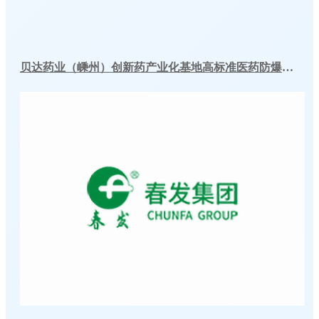
贝达药业（嵊州）创新药产业化基地高标准医药防爆冷库建造工程案例