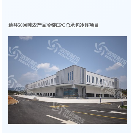
迪拜5000吨农产品冷链EPC总承包冷库项目