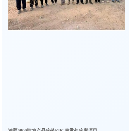
迪拜5000吨农产品冷链EPC总承包冷库项目