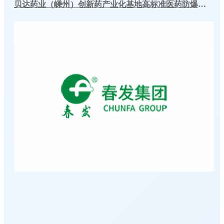
贝达药业（嵊州）创新药产业化基地高标准医药防爆冷库建造工程案例