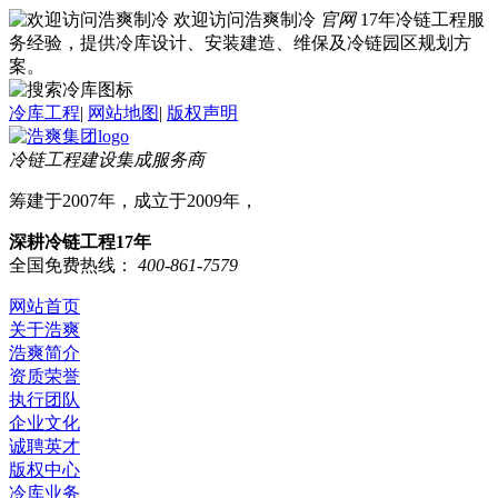
欢迎访问浩爽制冷
官网
17年冷链工程服
务经验，提供冷库设计、安装建造、维保及冷链园区规划方
案。
冷库工程
|
网站地图
|
版权声明
冷链工程建设集成服务商
筹建于2007年，成立于2009年，
深耕冷链工程17年
全国免费热线：
400-861-7579
网站首页
关于浩爽
浩爽简介
资质荣誉
执行团队
企业文化
诚聘英才
版权中心
冷库业务