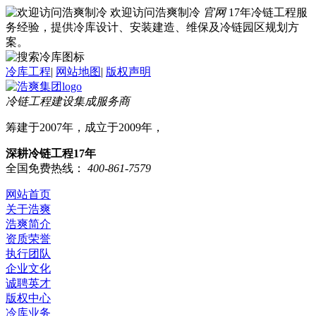
欢迎访问浩爽制冷
官网
17年冷链工程服
务经验，提供冷库设计、安装建造、维保及冷链园区规划方
案。
冷库工程
|
网站地图
|
版权声明
冷链工程建设集成服务商
筹建于2007年，成立于2009年，
深耕冷链工程17年
全国免费热线：
400-861-7579
网站首页
关于浩爽
浩爽简介
资质荣誉
执行团队
企业文化
诚聘英才
版权中心
冷库业务