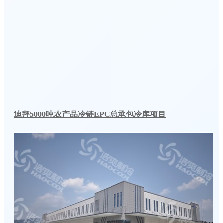
迪拜5000吨农产品冷链EPC总承包冷库项目