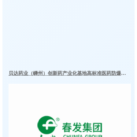
贝达药业（嵊州）创新药产业化基地高标准医药防爆冷库建造工程案例