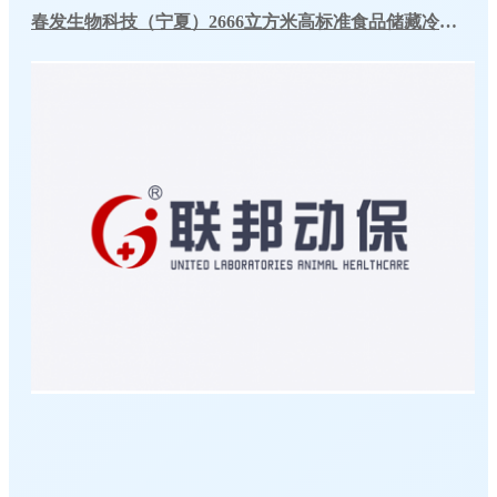
春发生物科技（宁夏）2666立方米高标准食品储藏冷库工程案例