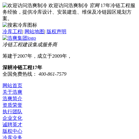
欢迎访问浩爽制冷
官网
17年冷链工程服
务经验，提供冷库设计、安装建造、维保及冷链园区规划方
案。
冷库工程
|
网站地图
|
版权声明
冷链工程建设集成服务商
筹建于2007年，成立于2009年，
深耕冷链工程17年
全国免费热线：
400-861-7579
网站首页
关于浩爽
浩爽简介
资质荣誉
执行团队
企业文化
诚聘英才
版权中心
冷库业务