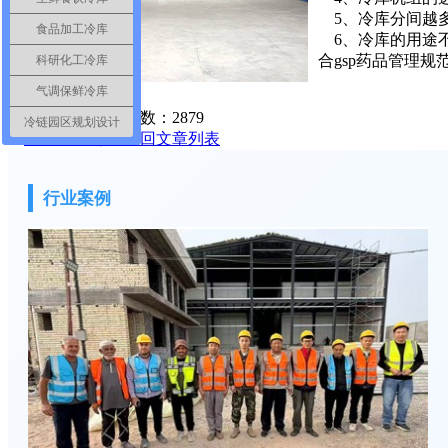
5、冷库分间越多
食品加工冷库
6、冷库的用途不
合gsp药品管理规
科研化工冷库
气调保鲜冷库
阅读次数：
2879
冷链园区规划设计
返回文章列表
行业案例