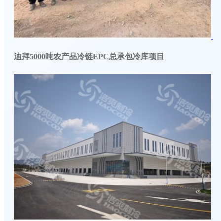
迪拜5000吨农产品冷链EPC总承包冷库项目