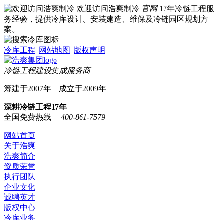
欢迎访问浩爽制冷
官网
17年冷链工程服
务经验，提供冷库设计、安装建造、维保及冷链园区规划方
案。
冷库工程
|
网站地图
|
版权声明
冷链工程建设集成服务商
筹建于2007年，成立于2009年，
深耕冷链工程17年
全国免费热线：
400-861-7579
网站首页
关于浩爽
浩爽简介
资质荣誉
执行团队
企业文化
诚聘英才
版权中心
冷库业务