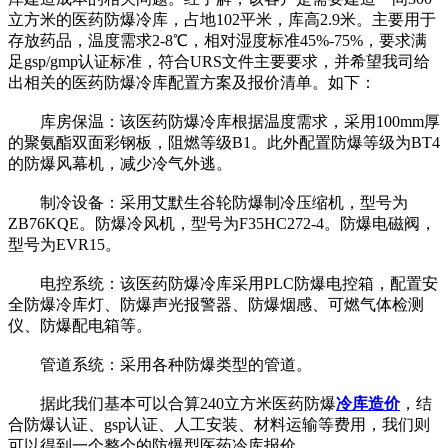
立方米的医药防爆冷库，占地102平米，库高2.9米。主要用于
存放药品，温度需求2-8℃，相对湿度标准45%-75%，要求满
足gsp/gmp认证标准，符合URS文件主要要求，并希望我司给
出相关的医药防爆冷库配置方案及报价清单。如下：
库房保温：该医药防爆冷库根据温度需求，采用100mm厚
的聚氨酯双面彩钢板，阻燃等级B1。此外配置防爆等级为BT4
的防爆风幕机，减少冷气外逃。
制冷设备：采用艾默生谷轮防爆制冷压缩机，型号为
ZB76KQE。防爆冷风机，型号为F35HC272-4。防爆电磁阀，
型号为EVR15。
电控系统：该医药防爆冷库采用PLC防爆电控箱，配置安
全防爆冷库灯、防爆声光报警器、防爆烟感、可燃气体检测
仪、防爆配电箱等。
管道系统：采用各种防爆类型的管道。
据此我们基本可以合算240立方米医药防爆
冷库造价
，结
合防爆认证、gsp认证、人工安装、材料运输等费用，我们则
可以得到一个整个的防爆型医药冷库报价。