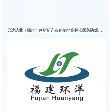
贝达药业（嵊州）创新药产业化基地高标准医药防爆冷库建造工程案例