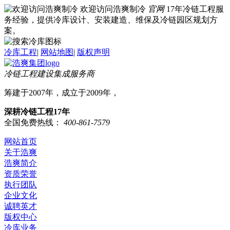
欢迎访问浩爽制冷
官网
17年冷链工程服
务经验，提供冷库设计、安装建造、维保及冷链园区规划方
案。
冷库工程
|
网站地图
|
版权声明
冷链工程建设集成服务商
筹建于2007年，成立于2009年，
深耕冷链工程17年
全国免费热线：
400-861-7579
网站首页
关于浩爽
浩爽简介
资质荣誉
执行团队
企业文化
诚聘英才
版权中心
冷库业务