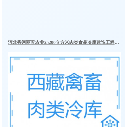
河北香河丽景农业25200立方米肉类食品冷库建造工程案例