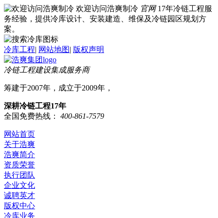
欢迎访问浩爽制冷
官网
17年冷链工程服
务经验，提供冷库设计、安装建造、维保及冷链园区规划方
案。
冷库工程
|
网站地图
|
版权声明
冷链工程建设集成服务商
筹建于2007年，成立于2009年，
深耕冷链工程17年
全国免费热线：
400-861-7579
网站首页
关于浩爽
浩爽简介
资质荣誉
执行团队
企业文化
诚聘英才
版权中心
冷库业务