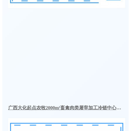
广西大化起点农牧2000m³畜禽肉类屠宰加工冷链中心建造冷库工程案例