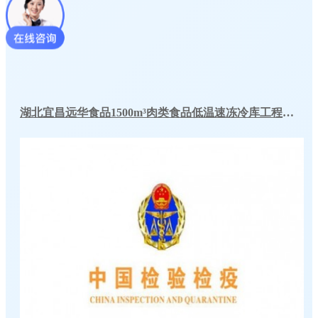
湖北宜昌远华食品1500m³肉类食品低温速冻冷库工程方案