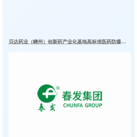
贝达药业（嵊州）创新药产业化基地高标准医药防爆冷库建造工程案例