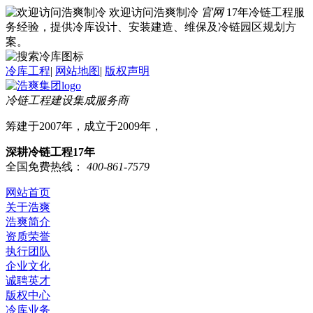
欢迎访问浩爽制冷
官网
17年冷链工程服
务经验，提供冷库设计、安装建造、维保及冷链园区规划方
案。
冷库工程
|
网站地图
|
版权声明
冷链工程建设集成服务商
筹建于2007年，成立于2009年，
深耕冷链工程17年
全国免费热线：
400-861-7579
网站首页
关于浩爽
浩爽简介
资质荣誉
执行团队
企业文化
诚聘英才
版权中心
冷库业务