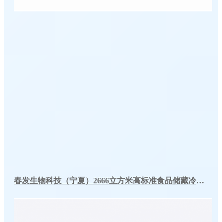
春发生物科技（宁夏）2666立方米高标准食品储藏冷库工程案例