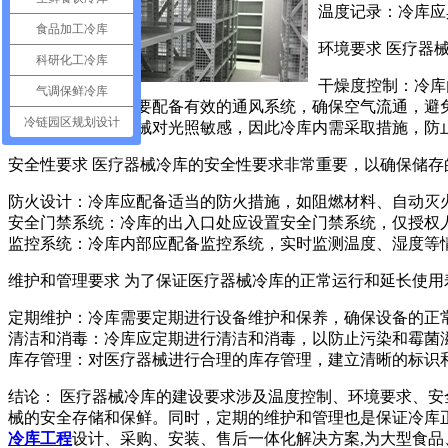
温度记录：冷库应
食品加工冷库
环境要求 医疗器
科研化工冷库
干燥度控制：冷库
气调保鲜冷库
通风系统：冷库需要配备有效的通风系统，确保空气流通，避
冷链园区规划设计
光照控制：医疗器械对光照敏感，因此冷库内需采取措施，防
安全性要求 医疗器械冷库的安全性要求非常重要，以确保储
防火设计：冷库应配备适当的防火措施，如阻燃材料、自动灭
安全门禁系统：冷库的出入口处应设置安全门禁系统，仅授权
监控系统：冷库内部应配备监控系统，实时监测温度、湿度等
维护和管理要求 为了保证医疗器械冷库的正常运行和延长使
定期维护：冷库需要定期进行设备维护和保养，确保设备的正
清洁和消毒：冷库应定期进行清洁和消毒，以防止污染和霉菌
库存管理：对医疗器械进行合理的库存管理，建立清晰的标识
结论： 医疗器械冷库的建设要求涉及温度控制、环境要求、
械的安全存储和保鲜。同时，定期的维护和管理也是保证冷库
冷库工程
设计、采购、安装、售后一体化解决方案,为大型食