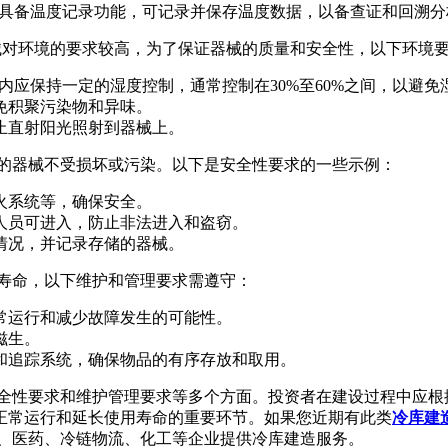
具备温度记录功能，可记录并保存温度数据，以备查证和回溯分
械对环境的要求较高，为了保证器械的质量和安全性，以下环境
内应保持一定的湿度控制，通常控制在30%至60%之间，以避
免积聚污染物和异味。
止直射阳光照射到器械上。
存的器械不受损坏或污染。以下是安全性要求的一些示例：
火系统等，确保安全。
人员可进入，防止非法进入和盗窃。
情况，并记录存储的器械。
用寿命，以下维护和管理要求需遵守：
常运行和减少故障发生的可能性。
滋生。
和追踪系统，确保物品的有序存放和取用。
安全性要求和维护管理要求等多个方面。投资者在建设过程中应根
正常运行和延长使用寿命的重要环节。如果您近期有此类
冷库建
品、医药、冷链物流、化工等企业提供冷库建造服务。