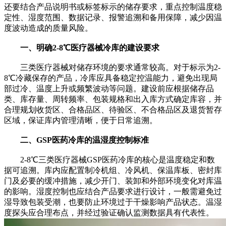
还要结合产品说明书或标签标示的储存要求，重点控制温度稳
定性、湿度范围、数据记录、报警追溯和备用保障，减少因温
度波动造成的质量风险。
一、明确2-8℃医疗器械冷库的建设要求
三类医疗器械对储存环境的要求通常较高。对于标示为2-
8℃冷藏保存的产品，冷库应具备稳定控温能力，避免出现局
部过冷、温度上升或频繁波动等问题。建设前应根据储存品
类、库存量、周转频率、包装规格和出入库方式确定库容，并
合理规划收货区、合格品区、待验区、不合格品区及退货暂存
区域，保证库内管理清晰，便于日常追溯。
二、GSP医药冷库的温湿度控制标准
2-8℃三类医疗器械GSP医药冷库的核心是温度稳定和数
据可追溯。库内应配置制冷机组、冷风机、保温库板、密封库
门及必要的缓冲措施，减少开门、装卸和外部环境变化对库温
的影响。湿度控制也应结合产品要求进行设计，一般需避免过
湿导致包装受潮，也要防止环境过于干燥影响产品状态。温湿
度探头应合理布点，并经过验证确认监测数据具有代表性。