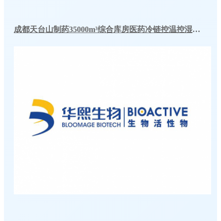
成都天台山制药35000m³综合库房医药冷链控温控湿冷库改造工程