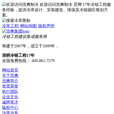
欢迎访问浩爽制冷
官网
17年冷链工程服
务经验，提供冷库设计、安装建造、维保及冷链园区规划方
案。
冷库工程
|
网站地图
|
版权声明
冷链工程建设集成服务商
筹建于2007年，成立于2009年，
深耕冷链工程17年
全国免费热线：
400-861-7579
网站首页
关于浩爽
浩爽简介
资质荣誉
执行团队
企业文化
诚聘英才
版权中心
冷库业务