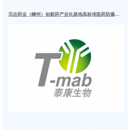
贝达药业（嵊州）创新药产业化基地高标准医药防爆冷库建造工程案例