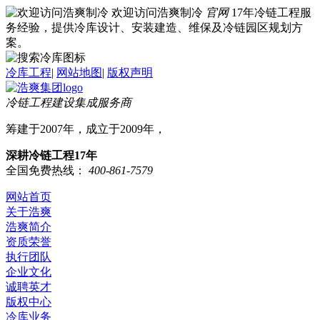
欢迎访问浩爽制冷
官网
17年冷链工程服
务经验，提供冷库设计、安装建造、维保及冷链园区规划方
案。
冷库工程
|
网站地图
|
版权声明
冷链工程建设集成服务商
筹建于2007年，成立于2009年，
深耕冷链工程17年
全国免费热线：
400-861-7579
网站首页
关于浩爽
浩爽简介
资质荣誉
执行团队
企业文化
诚聘英才
版权中心
冷库业务