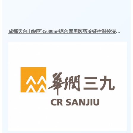
成都天台山制药35000m³综合库房医药冷链控温控湿冷库改造工程