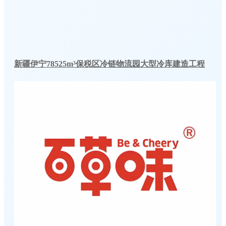
新疆伊宁78525m³保税区冷链物流园大型冷库建造工程