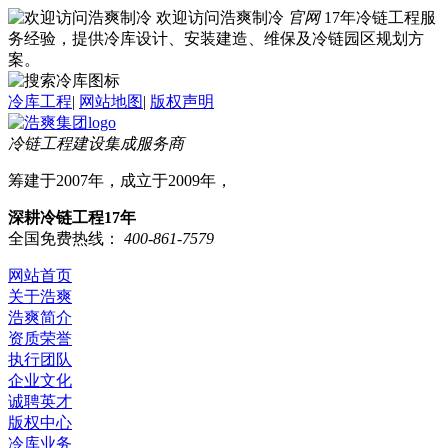
欢迎访问浩爽制冷
官网
17年冷链工程服
务经验，提供冷库设计、安装建造、维保及冷链园区规划方
案。
冷库工程
|
网站地图
|
版权声明
冷链工程建设集成服务商
筹建于2007年，成立于2009年，
深耕冷链工程17年
全国免费热线：
400-861-7579
网站首页
关于浩爽
浩爽简介
资质荣誉
执行团队
企业文化
诚聘英才
版权中心
冷库业务