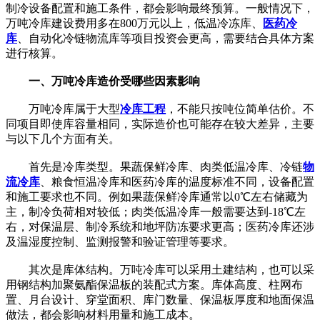
制冷设备配置和施工条件，都会影响最终预算。一般情况下，
万吨冷库建设费用多在800万元以上，低温冷冻库、
医药冷
库
、自动化冷链物流库等项目投资会更高，需要结合具体方案
进行核算。
一、万吨冷库造价受哪些因素影响
万吨冷库属于大型
冷库工程
，不能只按吨位简单估价。不
同项目即使库容量相同，实际造价也可能存在较大差异，主要
与以下几个方面有关。
首先是冷库类型。果蔬保鲜冷库、肉类低温冷库、冷链
物
流冷库
、粮食恒温冷库和医药冷库的温度标准不同，设备配置
和施工要求也不同。例如果蔬保鲜冷库通常以0℃左右储藏为
主，制冷负荷相对较低；肉类低温冷库一般需要达到-18℃左
右，对保温层、制冷系统和地坪防冻要求更高；医药冷库还涉
及温湿度控制、监测报警和验证管理等要求。
其次是库体结构。万吨冷库可以采用土建结构，也可以采
用钢结构加聚氨酯保温板的装配式方案。库体高度、柱网布
置、月台设计、穿堂面积、库门数量、保温板厚度和地面保温
做法，都会影响材料用量和施工成本。