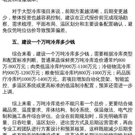
对于大型冷库项目来说，前期方案越清晰，后期变更越
少，整体投资也越容易控制。建议在正式报价前完成现场勘
察、需求梳理、平面布局、温区划分和主要设备配置确认，避
免仅凭吨位估价导致预算偏差。
五、建设一个万吨冷库多少钱
综合来看，建设一个万吨冷库多少钱，需要根据冷库类型
和配置标准判断。普通果蔬保鲜类万吨冷库造价通常约800
万-900万元；肉类低温冷库约900万-1100万元；冷链物流冷库
约900万-1200万元；粮食恒温冷库约800万-1000万元；药品医
疗冷库约1000万-1400万元。若项目增加自动化货架、智能监
控、多温区系统或更高标准的低温制冷配置，预算还需进一步
上调。
综上来看，万吨冷库造价不能只看一个总价，更要结合储
藏品类、温度要求、库体结构、制冷系统、保温做法、电气控
制和施工条件综合评估。企业在前期规划时，应先明确库容
量、日吞吐量、温区划分、进出货方式及后期运营需求，再由
专业工程团队进行方案设计和预算核算。这样既能减少后期变