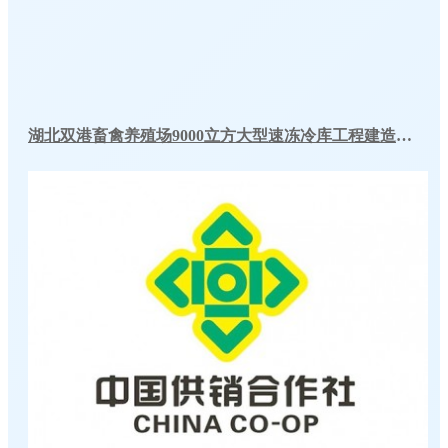
湖北双港畜禽养殖场9000立方大型速冻冷库工程建造方案