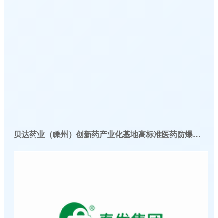
贝达药业（嵊州）创新药产业化基地高标准医药防爆冷库建造工程案例