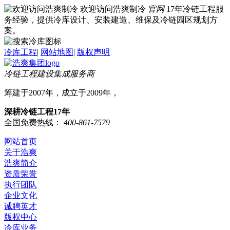
欢迎访问浩爽制冷
官网
17年冷链工程服
务经验，提供冷库设计、安装建造、维保及冷链园区规划方
案。
冷库工程
|
网站地图
|
版权声明
冷链工程建设集成服务商
筹建于2007年，成立于2009年，
深耕冷链工程17年
全国免费热线：
400-861-7579
网站首页
关于浩爽
浩爽简介
资质荣誉
执行团队
企业文化
诚聘英才
版权中心
冷库业务