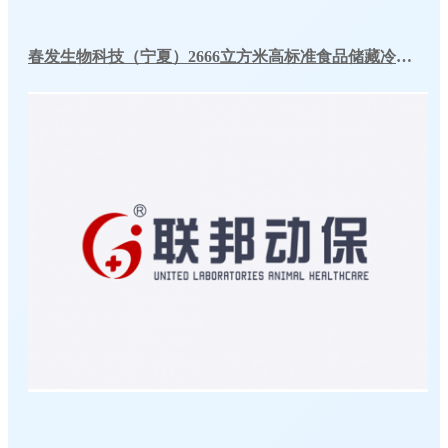
春发生物科技（宁夏）2666立方米高标准食品储藏冷库工程案例