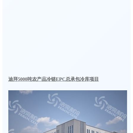
迪拜5000吨农产品冷链EPC总承包冷库项目