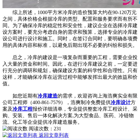
综上所述，1000平方米冷库的造价预算大约在90-120万元
之间，具体价格会根据冷库的类型、配置和服务要求而有所不
同。为了确保冷库的稳定性和安全性，建议企业在选择冷库建
设方案时，要充分考虑自身的需求和预算，选择专业的冷库建
设公司进行设计和施工。同时，在签订合同时，要明确各项费
用的具体内容和标准，以避免后期出现不必要的纠纷和损失。
总之，冷库的建设是一项复杂而重要的工程，需要企业投
入大量的资金和时间。因此，在进行冷库建设之前，一定要进
行充分的调研和规划，确保建设方案的科学性和合理性。只有
这样，才能确保冷库在运营过程中能够发挥出最大的效益和价
值。
如您近期有
冷库建造
的需求，欢迎咨询上海浩爽实业有限
公司工程师（400-861-7579），浩爽制冷免费提供
冷库设计
方
案及
冷库工程
报价详细清单，专业提供整套冷库工程设计、采
购、安装、售后一体化解决方案,为大型食品、医药、冷链物
流、化工等企业提供冷库建造服务。
阅读次数：
231
返回文章列表