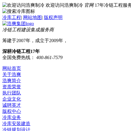
欢迎访问浩爽制冷
官网
17年冷链工程
冷库工程
|
网站地图
|
版权声明
冷链工程建设集成服务商
筹建于2007年，成立于2009年，
深耕冷链工程17年
全国免费热线：
400-861-7579
网站首页
关于浩爽
浩爽简介
资质荣誉
执行团队
企业文化
诚聘英才
版权中心
冷库业务
冷库安装建造
冷链规划设计