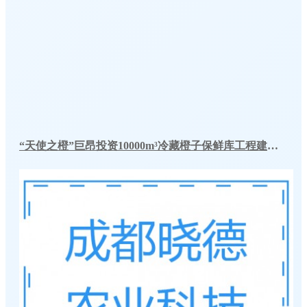
“天使之橙”巨昂投资10000m³冷藏橙子保鲜库工程建造方案