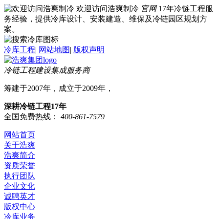
欢迎访问浩爽制冷
官网
17年冷链工程服
务经验，提供冷库设计、安装建造、维保及冷链园区规划方
案。
冷库工程
|
网站地图
|
版权声明
冷链工程建设集成服务商
筹建于2007年，成立于2009年，
深耕冷链工程17年
全国免费热线：
400-861-7579
网站首页
关于浩爽
浩爽简介
资质荣誉
执行团队
企业文化
诚聘英才
版权中心
冷库业务